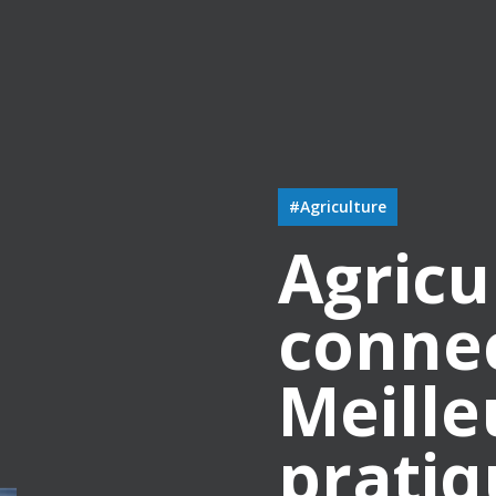
#Agriculture
Agricu
connec
Meille
pratiq