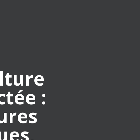
lture
tée :
ures
ues,