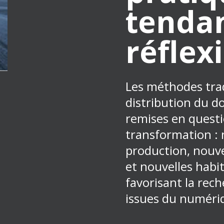
tendan
réflex
Les méthodes trad
distribution du d
remises en quest
transformation : 
production, nouve
et nouvelles hab
favorisant la rec
issues du numéri