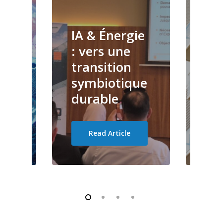
St
l’I
nce
IA & Énergie
gé
: vers une
po
e
transition
tr
nce
symbiotique
du
durable
l’
Read Article