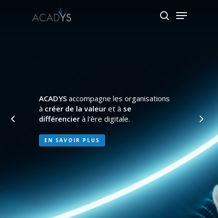
Skip
Menu
to
search
main
content
ACADYS
accompagne les organisations
à
créer de la valeur
et à
se
différencier
à l'ère digitale.
EN SAVOIR PLUS