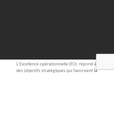
L’Excellence opérationnelle (EO) répond à
des objectifs stratégiques qui favorisent
la
compétitivité
, la
réduction des risques
opérationnels
, la
réduction des coûts
d’exploitation
et
l’amélioration de la
qualité
.
Nous accompagnons nos clients sur des