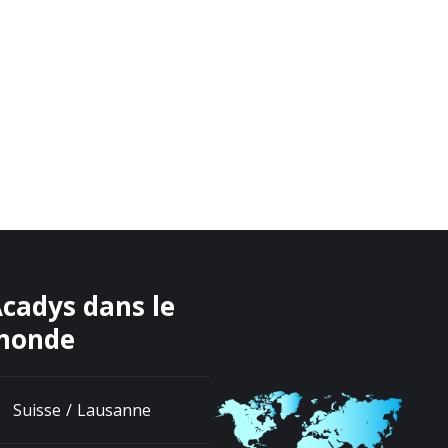
cadys dans le
monde
Suisse / Lausanne