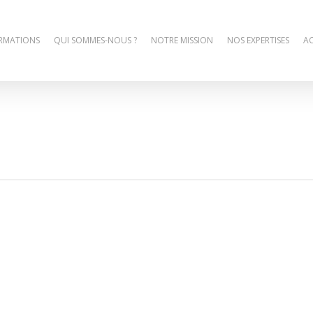
RMATIONS
QUI SOMMES-NOUS ?
NOTRE MISSION
NOS EXPERTISES
AC