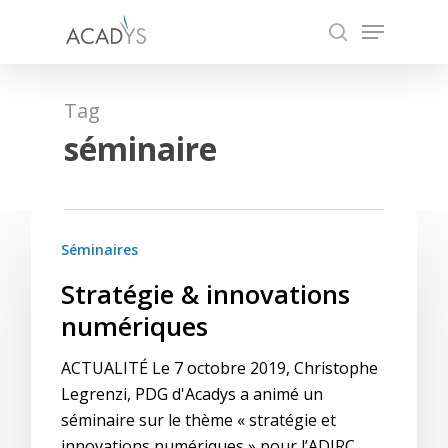
Skip
Menu
to
search
main
content
Tag
séminaire
Séminaires
Stratégie & innovations
numériques
ACTUALITÉ Le 7 octobre 2019, Christophe
Legrenzi, PDG d'Acadys a animé un
séminaire sur le thème « stratégie et
innovations numériques » pour l’ADIRC