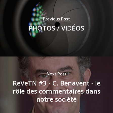
Previous Post
PHOTOS / VIDÉOS
Next Post
ReVeTN #3 - C. Benavent - le
rôle des commentaires dans
notre société