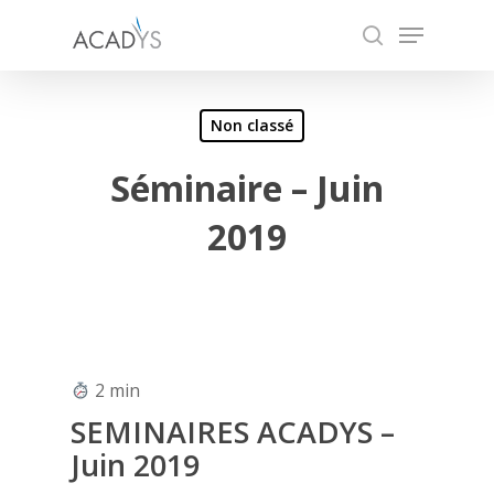
Skip
Menu
to
search
main
content
Non classé
Séminaire – Juin
2019
2
min
SEMINAIRES ACADYS –
Juin 2019