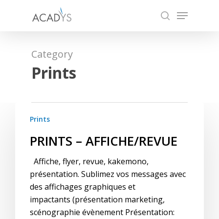
Skip
Menu
to
search
main
content
Category
Prints
Prints
PRINTS – AFFICHE/REVUE
Affiche, flyer, revue, kakemono,
présentation. Sublimez vos messages avec
des affichages graphiques et
impactants (présentation marketing,
scénographie évènement Présentation: