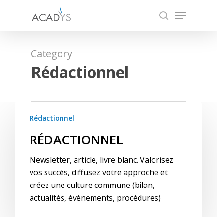
Skip
Menu
to
search
main
content
Category
Rédactionnel
Rédactionnel
RÉDACTIONNEL
Newsletter, article, livre blanc. Valorisez
vos succès, diffusez votre approche et
créez une culture commune (bilan,
actualités, événements, procédures)