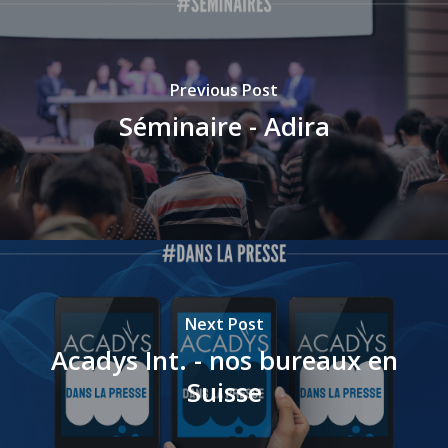
Previous Post
Séminaire - Adira
Next Post
Acadys Int. - nos bureaux en
Suisse