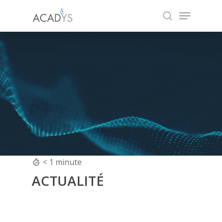
Skip
Menu
to
search
main
content
< 1
minute
ACTUALITÉ