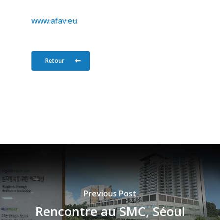
www.afav.eu
Retour
Previous Post
Rencontre au SMC, Séoul