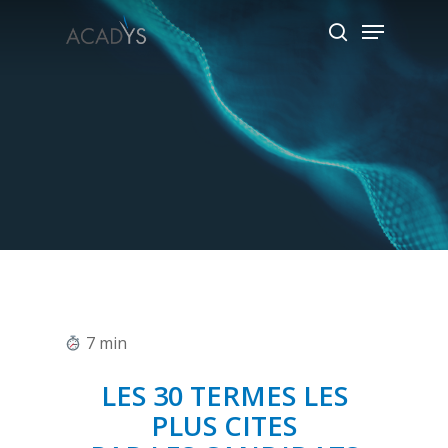
Skip
Menu
to
search
main
content
7
min
LES 30 TERMES LES
PLUS CITES