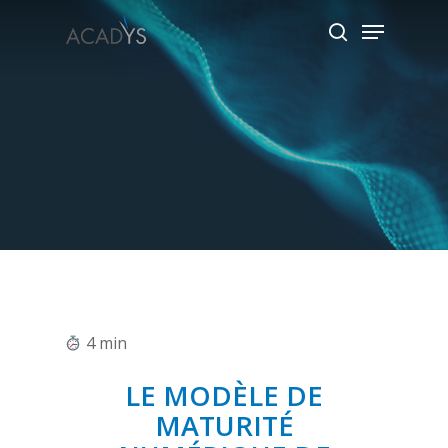
Skip
Menu
to
search
main
content
4
min
LE MODÈLE DE
MATURITÉ