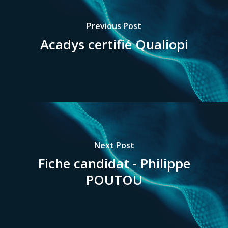
Previous Post
Acadys certifié Qualiopi
Next Post
Fiche candidat - Philippe
POUTOU