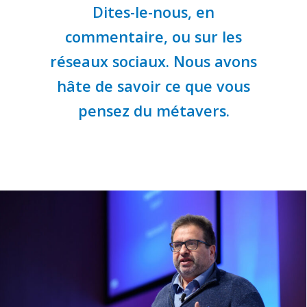
Dites-le-nous, en
commentaire, ou sur les
réseaux sociaux. Nous avons
hâte de savoir ce que vous
pensez du métavers.