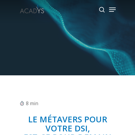
Skip
Menu
to
search
main
content
8
min
LE MÉTAVERS POUR
VOTRE DSI,