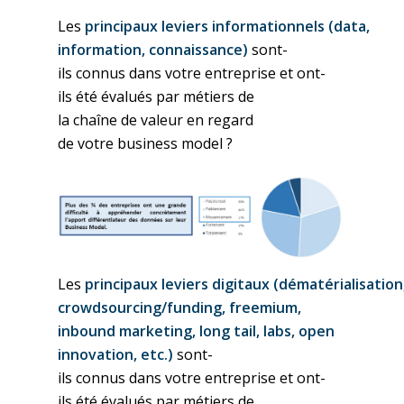
Les
principaux
leviers
informationnels
(data,
information,
connaissance
)
sont-
ils
connus
dans
votre
entreprise
et
ont-
ils
été
évalués
par métiers de
la
chaîne
de
valeur
en
regard
de
votre
business model ?
Les
principaux
leviers
digitaux
(
dématérialisation
crowdsourcing/funding,
freemium,
inbound marketing, long tail, labs, open
innovation, etc.)
sont-
ils
connus
dans
votre
entreprise
et
ont-
ils
été
évalués
par métiers de