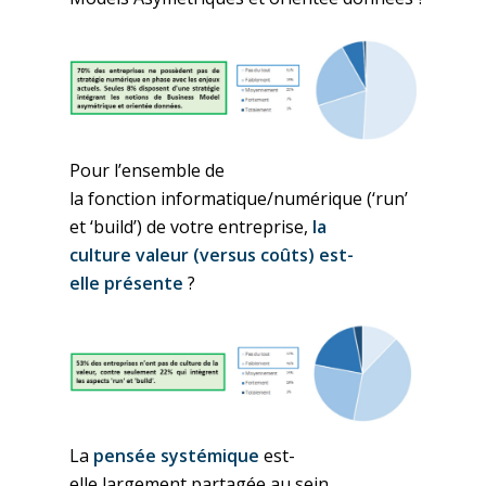
Pour
l’ensemble
de
la
fonction
informatique
/numérique (‘run’
et ‘build’) de
votre
entreprise
,
la
culture
valeur
(versus
coûts
)
est-
elle
présente
?
La
pensée
systémique
est-
elle
largement
partagée
au sein