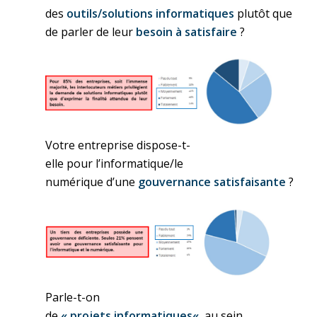
des
outils
/solutions
informatiques
plutôt
que
de
parler
de
leur
besoin
à
satisfaire
?
Votre
entreprise
dispose-t-
elle
pour
l’informatique
/le
numérique
d’une
gouvernance
satisfaisante
?
Parle-t-on
de
«
projets
informatiques
«
au sein