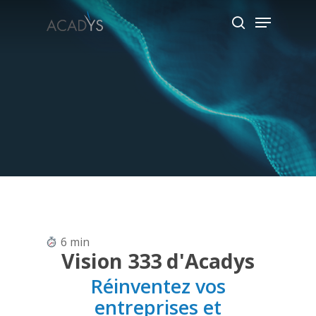
Skip
Menu
to
search
main
content
6
min
Vision 333 d'Acadys
Réinventez vos
entreprises et