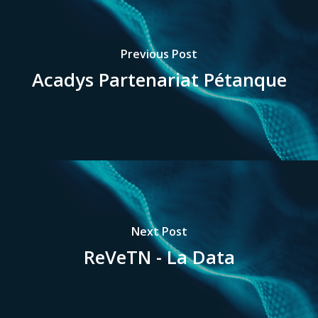
Previous Post
Acadys Partenariat Pétanque
Next Post
ReVeTN - La Data