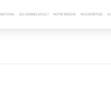
RMATIONS
QUI SOMMES-NOUS ?
NOTRE MISSION
NOS EXPERTISES
AC
mes information