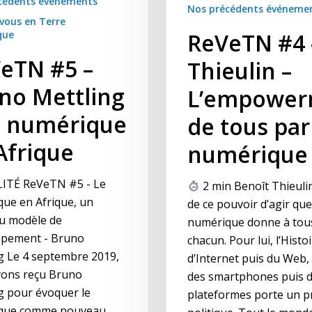
cédents événements
Nos précédents événeme
vous en Terre
que
ReVeTN #4 
eTN #5 –
Thieulin –
no Mettling
L’empower
e numérique
de tous par
Afrique
numérique
ITÉ ReVeTN #5 - Le
2 min Benoît Thieuli
ue en Afrique, un
de ce pouvoir d’agir que
u modèle de
numérique donne à tous
ppement - Bruno
chacun. Pour lui, l’Histo
g Le 4 septembre 2019,
d’Internet puis du Web, 
vons reçu Bruno
des smartphones puis 
g pour évoquer le
plateformes porte un p
que comme nouveau