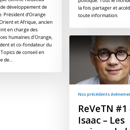
politique. Tout le mond
 de développement de
la fois partager et accé
ue. Président d’Orange
toute information.
rient et Afrique, ancien
int en charge des
ces humaines d'Orange,
ident et co-fondateur du
 Topics de conseil en
ie de…
Nos précédents événeme
ReVeTN #1 
Isaac – Les