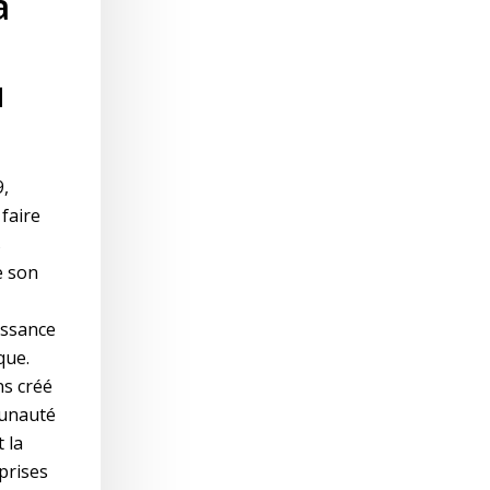
a
u
,
faire
s
e son
issance
que.
ns créé
unauté
 la
prises