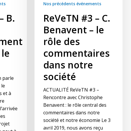
nts
Nos précédents événements
– B.
ReVeTN #3 – C.
Benavent – le
ment
rôle des
 le
commentaires
dans notre
société
n parle
 le
ACTUALITÉ ReVeTN #3 –
 et à
Rencontre avec Christophe
ire
Benavent : le rôle central des
l’arrivée
commentaires dans notre
des
société et notre économie Le 3
rojet
avril 2019, nous avons reçu