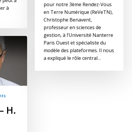
e peut à
pour notre 3ème Rendez-Vous
der à
en Terre Numérique (ReVeTN),
Christophe Benavent,
professeur en sciences de
gestion, à l’Université Nanterre
Paris Ouest et spécialiste du
modèle des plateformes. Il nous
a expliqué le rôle central…
nts
– H.