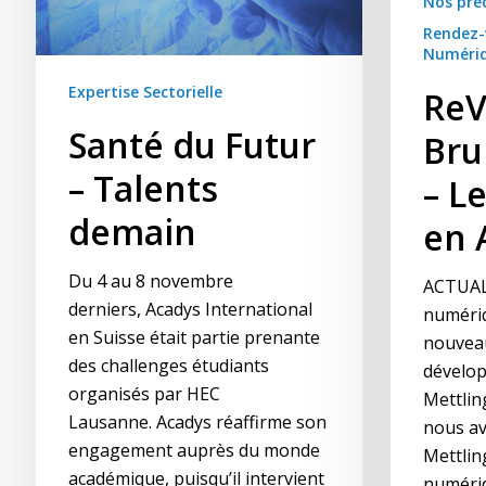
Nos pré
Rendez-
Hit enter to search or ESC to close
Numéri
Expertise Sectorielle
ReV
Santé du Futur
Bru
– Talents
– L
demain
en 
Du 4 au 8 novembre
ACTUAL
derniers, Acadys International
numériq
en Suisse était partie prenante
nouvea
des challenges étudiants
dévelo
organisés par HEC
Mettlin
Lausanne. Acadys réaffirme son
nous a
engagement auprès du monde
Mettlin
académique, puisqu’il intervient
numéri