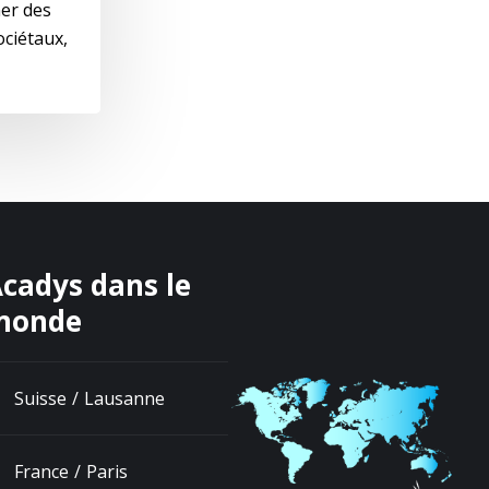
er des
ciétaux,
cadys dans le
monde
Suisse / Lausanne
France / Paris