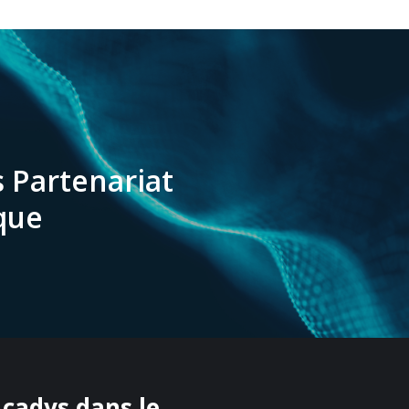
 Partenariat
que
cadys dans le