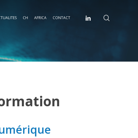
search
linkedin
TUALITES
CH
AFRICA
CONTACT
formation
Numérique