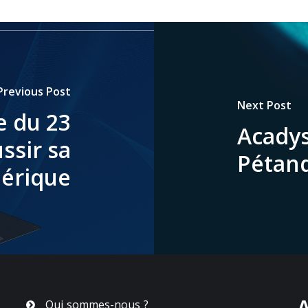
Previous Post
Next Post
e du 23
Acadys
ussir sa
Pétan
érique
A
Qui sommes-nous ?