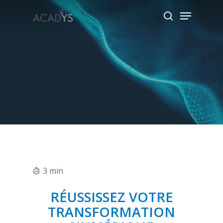
Skip
Menu
to
search
main
content
3
min
RÉUSSISSEZ VOTRE
TRANSFORMATION