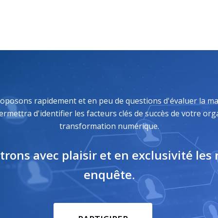
roposons
rapidement
et
en
peu
de
questions
d'évaluer
la
ma
ermettra
d'identifier
les
facteurs
clés
de
succès
de
votre
org
transformation
numérique.
trons
avec
plaisir
et
en
exclusivité
les
enquête.