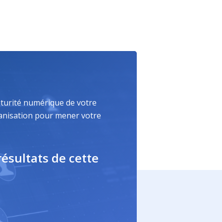
turité
numérique
de
votre
anisation
pour
mener
votre
résultats
de
cette