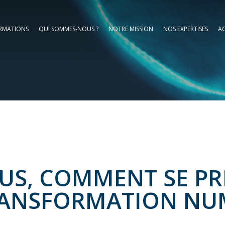
RMATIONS
QUI SOMMES-NOUS ?
NOTRE MISSION
NOS EXPERTISES
AC
OUS, COMMENT SE PR
RANSFORMATION NUM