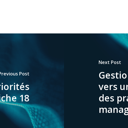
Next Post
Gestio
Previous Post
iorités
vers u
iche 18
des pr
managé