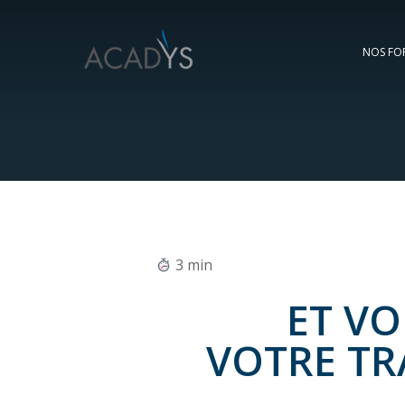
Skip
to
NOS FO
main
content
3
min
ET V
VOTRE T