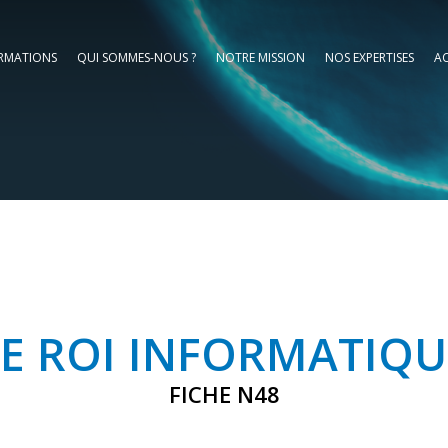
RMATIONS
QUI SOMMES-NOUS ?
NOTRE MISSION
NOS EXPERTISES
AC
LE ROI INFORMATIQU
FICHE N48