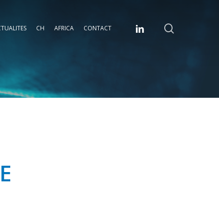
search
linkedin
TUALITES
CH
AFRICA
CONTACT
E