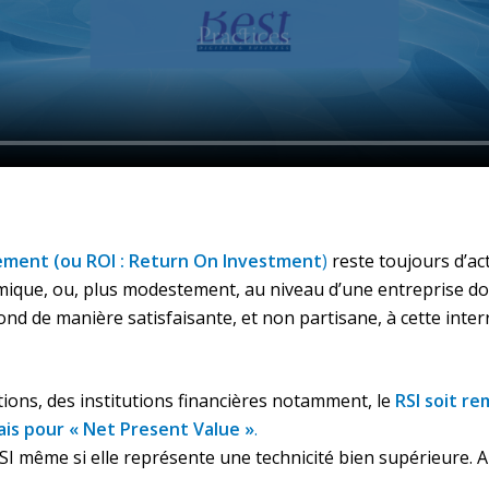
sement (ou ROI : Return On Investment
)
reste toujours d’act
ique, ou, plus modestement, au niveau d’une entreprise don
 de manière satisfaisante, et non partisane, à cette inter
tions, des institutions financières notamment, le
RSI soit re
ais pour « Net Present Value »
.
SI même si elle représente une technicité bien supérieure. A