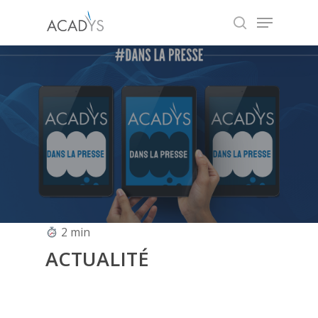
Skip
Menu
to
search
main
content
2
min
ACTUALITÉ